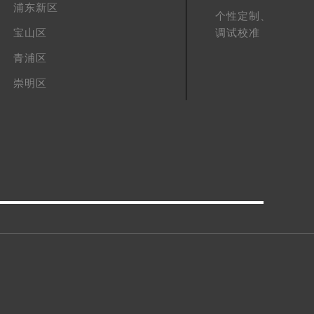
浦东新区
个性定制、
真假鉴
宝山区
调试校准
青浦区
崇明区