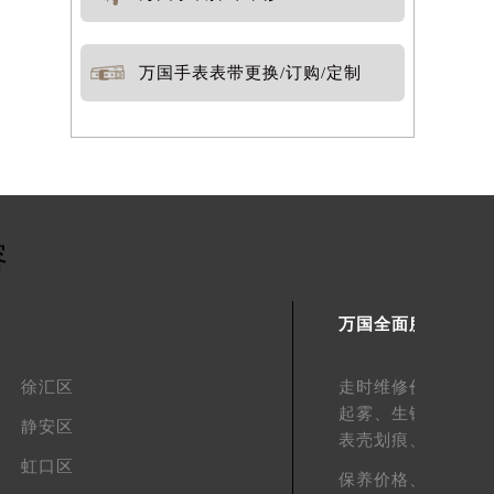
万国手表表带更换/订购/定制
容
万国全面服务
徐汇区
走时维修价格、
走
起雾、
生锈维修价
静安区
表壳划痕、
表带划
虹口区
保养价格、
外观维