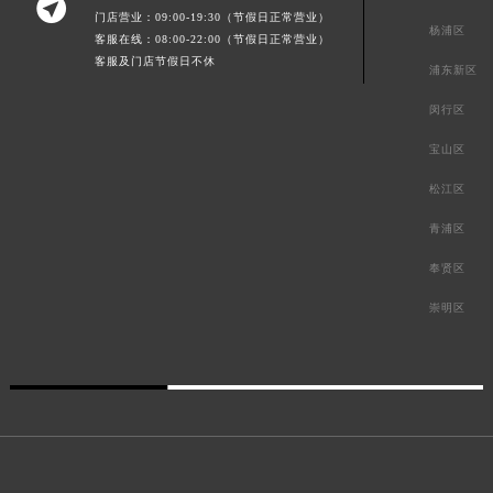

门店营业：09:00-19:30（节假日正常营业）
杨浦区
客服在线：08:00-22:00（节假日正常营业）
客服及门店节假日不休
浦东新区
闵行区
宝山区
松江区
青浦区
奉贤区
崇明区