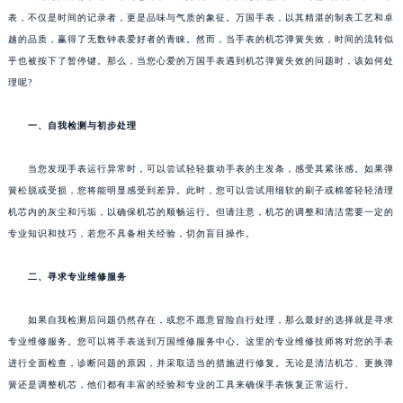
表，不仅是时间的记录者，更是品味与气质的象征。万国手表，以其精湛的制表工艺和卓
越的品质，赢得了无数钟表爱好者的青睐。然而，当手表的机芯弹簧失效，时间的流转似
乎也被按下了暂停键。那么，当您心爱的万国手表遇到机芯弹簧失效的问题时，该如何处
理呢?
一、自我检测与初步处理
当您发现手表运行异常时，可以尝试轻轻拨动手表的主发条，感受其紧张感。如果弹
簧松脱或受损，您将能明显感受到差异。此时，您可以尝试用细软的刷子或棉签轻轻清理
机芯内的灰尘和污垢，以确保机芯的顺畅运行。但请注意，机芯的调整和清洁需要一定的
专业知识和技巧，若您不具备相关经验，切勿盲目操作。
二、寻求专业维修服务
如果自我检测后问题仍然存在，或您不愿意冒险自行处理，那么最好的选择就是寻求
专业维修服务。您可以将手表送到万国维修服务中心。这里的专业维修技师将对您的手表
进行全面检查，诊断问题的原因，并采取适当的措施进行修复。无论是清洁机芯、更换弹
簧还是调整机芯，他们都有丰富的经验和专业的工具来确保手表恢复正常运行。