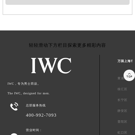
轻轻滑动下方栏目探索更多精彩内容
万国上海市

黄浦区
IWC，专为男士而设。
徐汇区
The IWC, designed for men.
长宁区

总部服务热线
静安区
400-992-7093
普陀区
营业时间：
虹口区