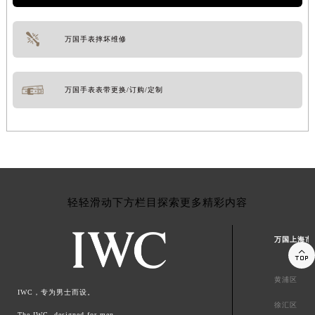
万国手表摔坏维修
万国手表表带更换/订购/定制
轻轻滑动下方栏目探索更多精彩内容
万国上海市

黄浦区
IWC，专为男士而设。
徐汇区
The IWC, designed for men.