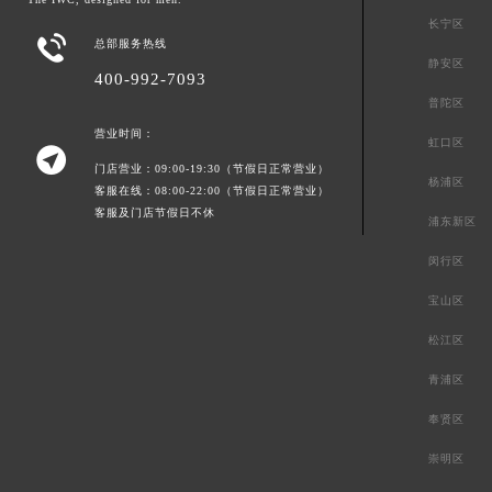
长宁区

总部服务热线
静安区
400-992-7093
普陀区
营业时间：
虹口区

门店营业：09:00-19:30（节假日正常营业）
杨浦区
客服在线：08:00-22:00（节假日正常营业）
客服及门店节假日不休
浦东新区
闵行区
宝山区
松江区
青浦区
奉贤区
崇明区